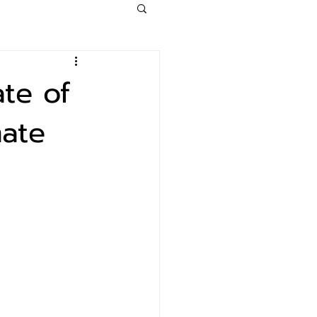
ate of
mate